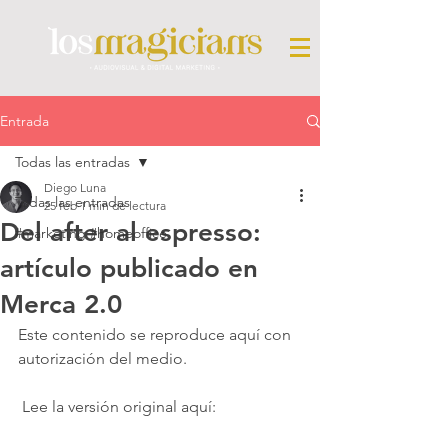
Entrada
Todas las entradas
Diego Luna
Todas las entradas
25 feb
1 min de lectura
Del after al espresso:
#marketing #homeoffice
artículo publicado en
Merca 2.0
Este contenido se reproduce aquí con 
autorización del medio.
 Lee la versión original aquí: