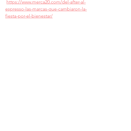
https://www.merca20.com/del-after-al-
espresso-las-marcas-que-cambiaron-la-
fiesta-por-el-bienestar/