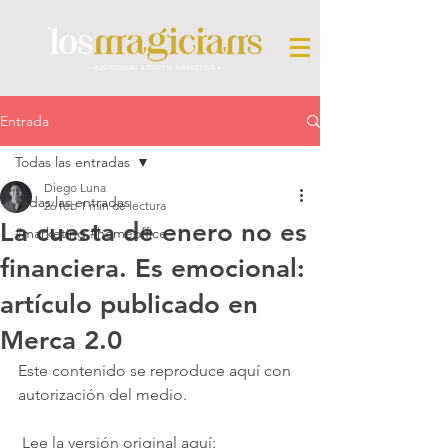
Entrada
Todas las entradas
Diego Luna
Todas las entradas
26 feb
1 min de lectura
La cuesta de enero no es
#marketing #homeoffice
financiera. Es emocional:
artículo publicado en
Merca 2.0
Este contenido se reproduce aquí con 
autorización del medio.
 Lee la versión original aquí: 